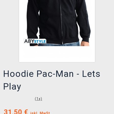
XZONE CLUB
Hoodie Pac-Man - Lets
Play
(
1
x)
31,50
€
inkl. MwSt.