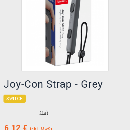
XZONE CLUB
Joy-Con Strap - Grey
SWITCH
(
1
x)
6,12
€
inkl. MwSt.