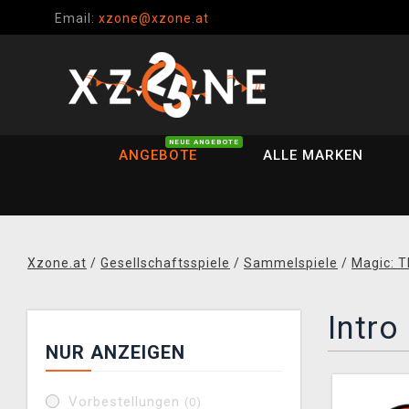
Email:
xzone@xzone.at
NEUE ANGEBOTE
ANGEBOTE
ALLE MARKEN
Xzone.at
/
Gesellschaftsspiele
/
Sammelspiele
/
Magic: T
Intro
NUR ANZEIGEN
Vorbestellungen
(0)