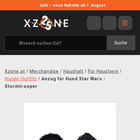
NEUE ANGEBOTE
Sale – neue Rabatte ab 1. August
›
ANGEBOTE
ALLE MARKEN
XZONE ORIGINALS
Suche
KLEIDUNG & ACCESSOIRES
MERCHANDISE
Xzone.at
/
Merchandise
/
Haushalt
/
Für Haustiere
/
BÜCHER & COMICS
Hunde-Outfits
/
Anzug für Hund Star Wars -
Stormtrooper
BRETT- UND KARTENSPIELE
BLOG
KONTAKT
VERSAND