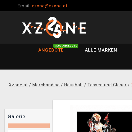
Email:
xzone@xzone.at
NEUE ANGEBOTE
ANGEBOTE
ALLE MARKEN
Xzone.at
/
Merchandise
/
Haushalt
/
Tassen und Gläser
/
Galerie