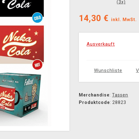
(
3
x)
14,30
€
inkl. MwSt.
Ausverkauft
Wunschliste
V
Merchandise
:
Tassen
Produktcode
: 28823