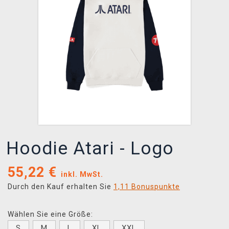
XZONE CLUB
Hoodie Atari - Logo
55,22
€
inkl. MwSt.
Durch den Kauf erhalten Sie
1,11 Bonuspunkte
Wählen Sie eine Größe:
S
M
L
XL
XXL