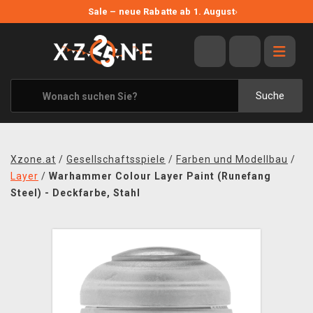
NEUE ANGEBOTE
Sale – neue Rabatte ab 1. August
›
ANGEBOTE
ALLE MARKEN
XZONE ORIGINALS
Suche
KLEIDUNG & ACCESSOIRES
MERCHANDISE
Xzone.at
/
Gesellschaftsspiele
/
Farben und Modellbau
/
BÜCHER & COMICS
Layer
/
Warhammer Colour Layer Paint (Runefang
Steel) - Deckfarbe, Stahl
BRETT- UND KARTENSPIELE
BLOG
KONTAKT
VERSAND