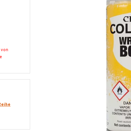
 von
te
Reihe