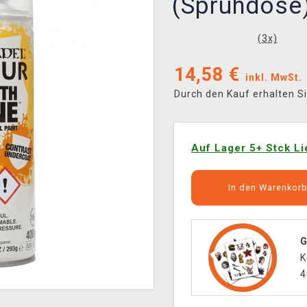
(Sprühdose
(
3
x)
14,58
€
inkl. MwSt.
Durch den Kauf erhalten S
Auf Lager 5+ Stck Li
In den Warenkor
G
K
4