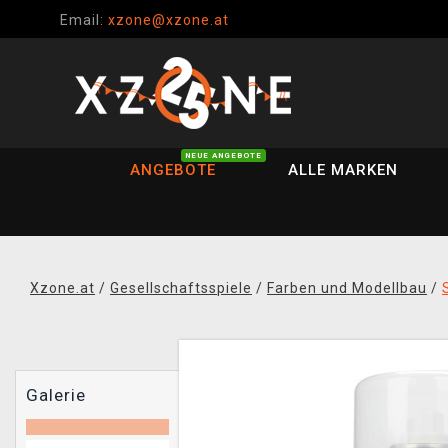
Email:
xzone@xzone.at
NEUE ANGEBOTE
ANGEBOTE
ALLE MARKEN
Xzone.at
/
Gesellschaftsspiele
/
Farben und Modellbau
/
Galerie