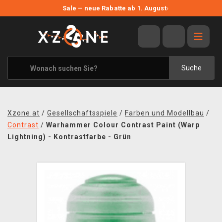
NEUE ANGEBOTE
Sale – neue Rabatte ab 1. August
›
ANGEBOTE
ALLE MARKEN
XZONE ORIGINALS
Suche
KLEIDUNG & ACCESSOIRES
MERCHANDISE
Xzone.at
/
Gesellschaftsspiele
/
Farben und Modellbau
/
BÜCHER & COMICS
Contrast
/
Warhammer Colour Contrast Paint (Warp
Lightning) - Kontrastfarbe - Grün
BRETT- UND KARTENSPIELE
BLOG
KONTAKT
VERSAND