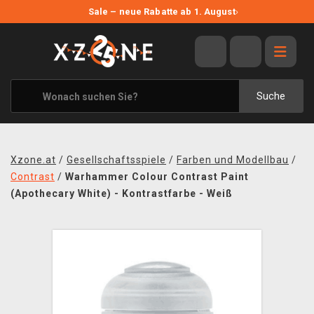
NEUE ANGEBOTE
Sale – neue Rabatte ab 1. August
›
ANGEBOTE
ALLE MARKEN
XZONE ORIGINALS
Suche
KLEIDUNG & ACCESSOIRES
MERCHANDISE
Xzone.at
/
Gesellschaftsspiele
/
Farben und Modellbau
/
BÜCHER & COMICS
Contrast
/
Warhammer Colour Contrast Paint
(Apothecary White) - Kontrastfarbe - Weiß
BRETT- UND KARTENSPIELE
BLOG
KONTAKT
VERSAND