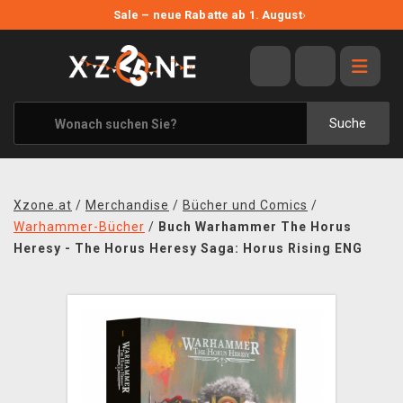
NEUE ANGEBOTE
Sale – neue Rabatte ab 1. August
›
ANGEBOTE
ALLE MARKEN
XZONE ORIGINALS
Suche
KLEIDUNG & ACCESSOIRES
MERCHANDISE
Xzone.at
/
Merchandise
/
Bücher und Comics
/
BÜCHER & COMICS
Warhammer-Bücher
/
Buch Warhammer The Horus
Heresy - The Horus Heresy Saga: Horus Rising ENG
BRETT- UND KARTENSPIELE
BLOG
KONTAKT
VERSAND