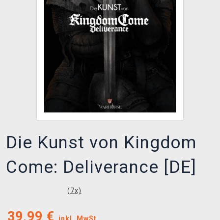
XZONE CLUB
Die Kunst von Kingdom
Come: Deliverance [DE]
(
7
x)
39,99
€
inkl. MwSt.