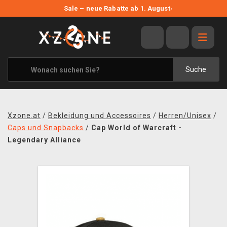
NEUE ANGEBOTE
Sale – neue Rabatte ab 1. August
›
ANGEBOTE
ALLE MARKEN
XZONE ORIGINALS
Suche
KLEIDUNG & ACCESSOIRES
MERCHANDISE
Xzone.at
/
Bekleidung und Accessoires
/
Herren/Unisex
/
BÜCHER & COMICS
Caps und Snapbacks
/
Cap World of Warcraft -
Legendary Alliance
BRETT- UND KARTENSPIELE
BLOG
KONTAKT
VERSAND