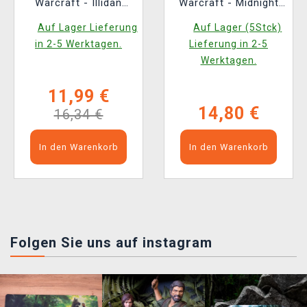
Warcraft - Illidan
Warcraft - Midnight
(Funko POP! Games
Against the Void
Auf Lager Lieferung
Auf Lager (5Stck)
1101)
(Good Loot)
in 2-5 Werktagen.
Lieferung in 2-5
Werktagen.
11,99 €
14,80 €
16,34 €
In den Warenkorb
In den Warenkorb
Folgen Sie uns auf instagram