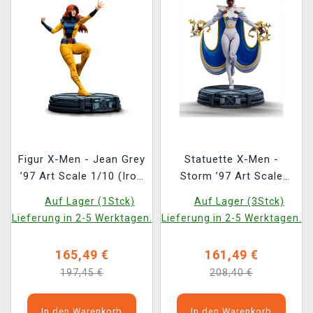
Figur X-Men - Jean Grey
Statuette X-Men -
’97 Art Scale 1/10 (Iron
Storm ’97 Art Scale
Studios)
1/10 (Iron Studios)
Auf Lager (1Stck)
Auf Lager (3Stck)
Lieferung in 2-5 Werktagen.
Lieferung in 2-5 Werktagen.
165,49 €
161,49 €
197,45 €
208,40 €
In den Warenkorb
In den Warenkorb