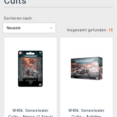
Cults
XZONE CLUB
Sortieren nach:
Insgesamt gefunden:
15
W40k: Genestealer
W40k: Genestealer
Cults - Nexos (1 Figur)
Cults - Achilles