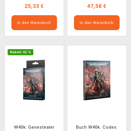
25,33 €
47,58 €
In den Warenkorb
In den Warenkorb
Rabatt 42 %
W40k: Genestealer
Buch W40k: Codex: