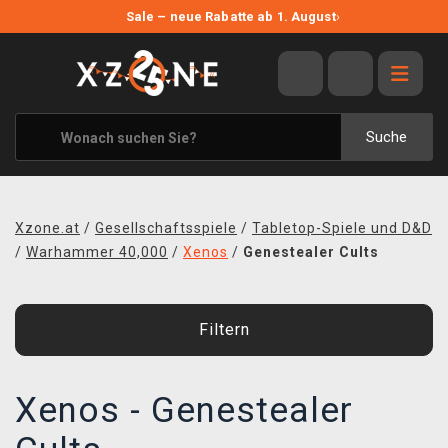
NEUE ANGEBOTE
Sale – neue Rabatte ab 1. August
›
ANGEBOTE
ALLE MARKEN
XZONE ORIGINALS
Suche
KLEIDUNG & ACCESSOIRES
MERCHANDISE
Xzone.at
/
Gesellschaftsspiele
/
Tabletop-Spiele und D&D
BÜCHER & COMICS
/
Warhammer 40,000
/
Xenos
/
Genestealer Cults
BRETT- UND KARTENSPIELE
Filtern
BLOG
KONTAKT
Xenos - Genestealer
VERSAND