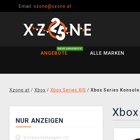
Email:
xzone@xzone.at
NEUE ANGEBOTE
ANGEBOTE
ALLE MARKEN
Xzone.at
/
Xbox
/
Xbox Series X|S
/
Xbox Series Konsole
Xbox 
NUR ANZEIGEN
Vorbestellungen
(0)