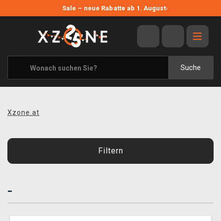
NEUE ANGEBOTE
Sale – neue Rabatte ab 1. August
›
ANGEBOTE
ALLE MARKEN
XZONE ORIGINALS
Suche
KLEIDUNG & ACCESSOIRES
MERCHANDISE
Xzone.at
BÜCHER & COMICS
BRETT- UND KARTENSPIELE
Filtern
BLOG
-
KONTAKT
VERSAND