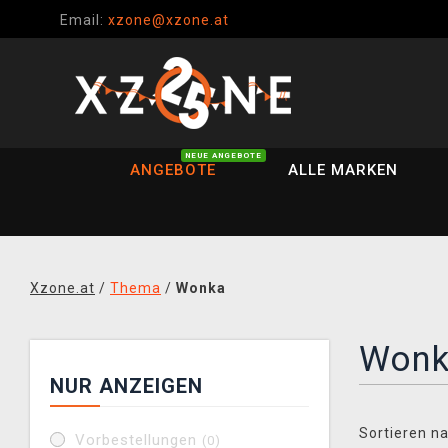
Email:
xzone@xzone.at
NEUE ANGEBOTE
ANGEBOTE
ALLE MARKEN
Xzone.at
/
Thema
/
Wonka
Won
NUR ANZEIGEN
Sortieren na
Vorbestellungen
(0)