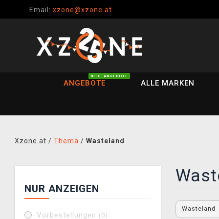
Email:
xzone@xzone.at
NEUE ANGEBOTE
ANGEBOTE
ALLE MARKEN
Xzone.at
/
Thema
/
Wasteland
Wast
NUR ANZEIGEN
Wasteland
Vorbestellungen
(0)