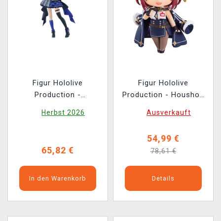
Figur Hololive
Figur Hololive
Production -
Production - Houshou
Hoshimachi Suisei (Pop
Marine: Office Lady
Herbst 2026
Ausverkauft
Up Parade)
(Nendoroid)
54,99 €
65,82 €
78,61 €
In den Warenkorb
Details