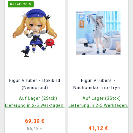
Rabatt 20 %
Figur VTuber - Dokibird
Figur VTubers -
(Nendoroid)
Nachoneko Trio-Try-iT
(FuRyu)
Auf Lager (2Stck)
Auf Lager (3Stck)
Lieferung in 2-5 Werktagen.
Lieferung in 2-5 Werktagen.
69,39 €
41,12 €
86,48 €