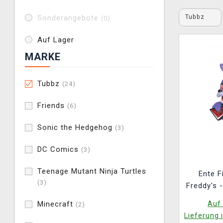
Tubbz
Sonderangebote
(0)
Auf Lager
MARKE
Tubbz
(24)
Friends
(6)
Sonic the Hedgehog
(3)
DC Comics
(3)
Teenage Mutant Ninja Turtles
Ente F
(3)
Freddy's 
Five Nigh
Auf 
Minecraft
(2)
Lieferung 