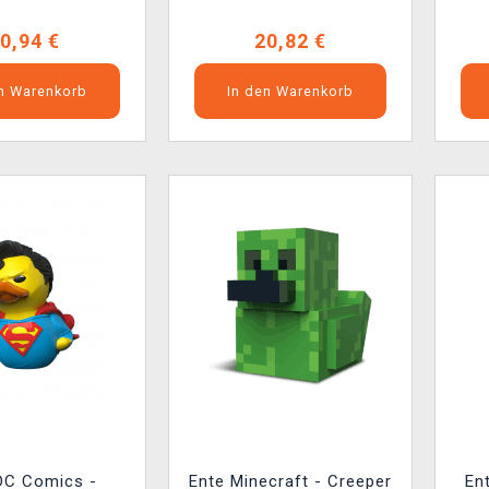
0,94 €
20,82 €
en Warenkorb
In den Warenkorb
DC Comics -
Ente Minecraft - Creeper
En