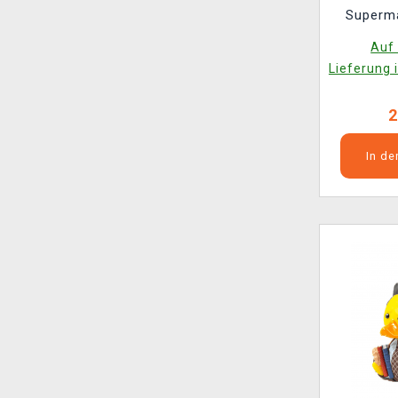
Superm
C
Auf 
Lieferung 
2
In d