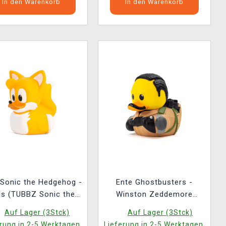
In den Warenkorb
In den Warenkorb
 Sonic the Hedgehog -
Ente Ghostbusters -
ls (TUBBZ Sonic the
Winston Zeddemore
Hedgehog 3)
(TUBBZ Ghostbusters 4)
Auf Lager (3Stck)
Auf Lager (3Stck)
rung in 2-5 Werktagen.
Lieferung in 2-5 Werktagen.