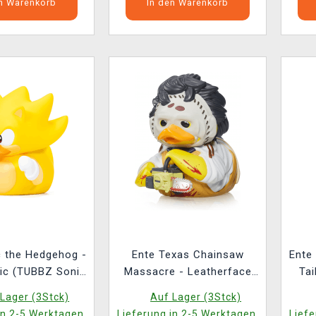
en Warenkorb
In den Warenkorb
c the Hedgehog -
Ente Texas Chainsaw
Ente
ic (TUBBZ Sonic
Massacre - Leatherface
Tai
Hedgehog 5)
(TUBBZ Hammer Horror 5)
Lager (3Stck)
Auf Lager (3Stck)
in 2-5 Werktagen.
Lieferung in 2-5 Werktagen.
Liefe