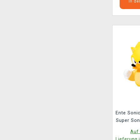
In d
Ente Soni
Super Son
the 
Auf 
Lieferung 