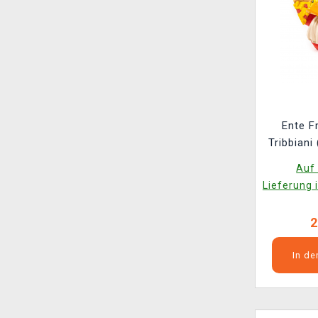
Ente Fri
Tribbiani
Auf 
Lieferung 
2
In d