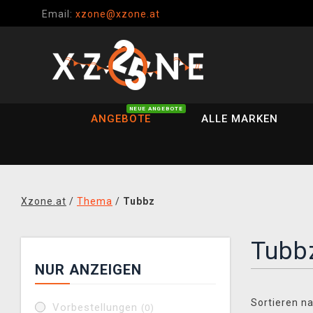
Email:
xzone@xzone.at
NEUE ANGEBOTE
ANGEBOTE
ALLE MARKEN
Xzone.at
/
Thema
/
Tubbz
Tubb
NUR ANZEIGEN
Sortieren na
Vorbestellungen
(0)