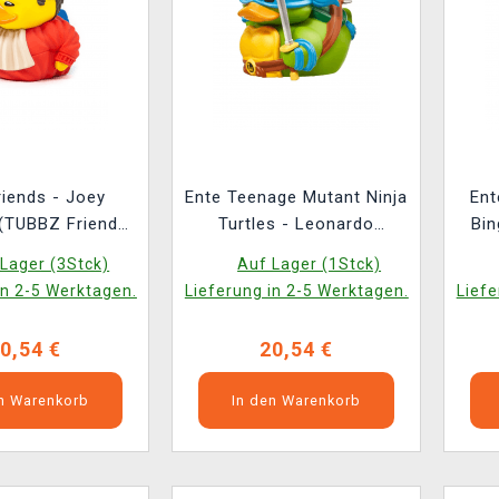
ends - Joey
Ente Teenage Mutant Ninja
Ent
 (TUBBZ Friends
Turtles - Leonardo
Bin
2)
(TUBBZ TMNT 1)
Lager (3Stck)
Auf Lager (1Stck)
in 2-5 Werktagen.
Lieferung in 2-5 Werktagen.
Liefe
0,54 €
20,54 €
en Warenkorb
In den Warenkorb