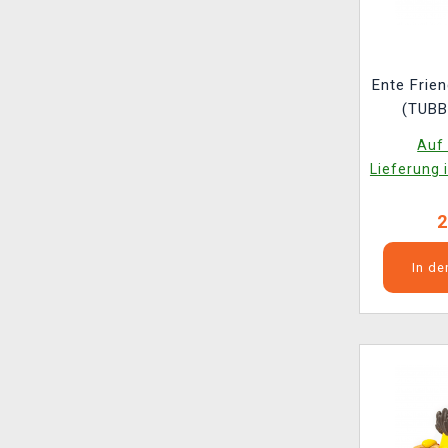
Ente Friends - Ro
(TUBB
Auf 
Lieferung 
2
In d