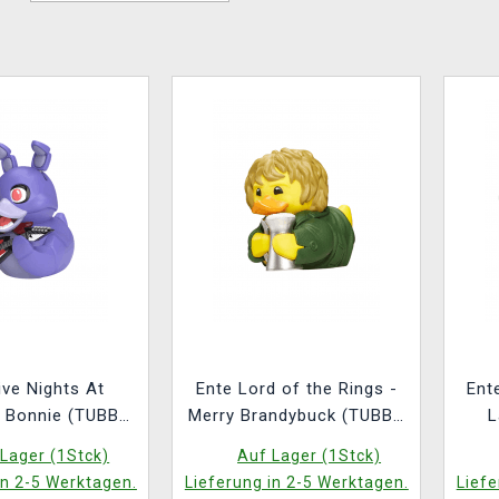
ive Nights At
Ente Lord of the Rings -
Ent
- Bonnie (TUBBZ
Merry Brandybuck (TUBBZ
L
ts At Freddy's 2)
Lord of the Rings 18)
Lager (1Stck)
Auf Lager (1Stck)
in 2-5 Werktagen.
Lieferung in 2-5 Werktagen.
Liefe