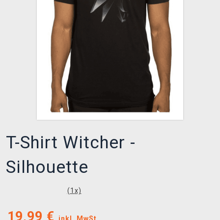
XZONE CLUB
T-Shirt Witcher -
Silhouette
(
1
x)
19,99
€
inkl. MwSt.