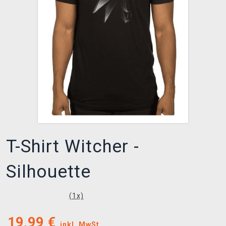
XZONE CLUB
T-Shirt Witcher -
Silhouette
(
1
x)
19,99
€
inkl. MwSt.