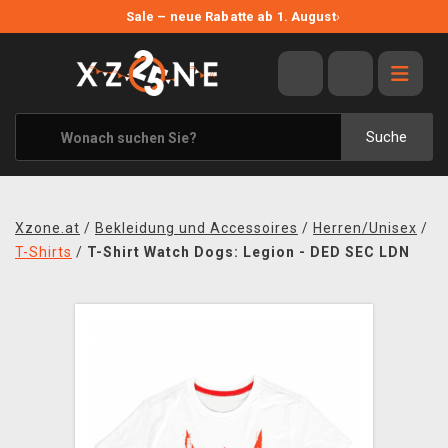
NEUE ANGEBOTE
Sale – neue Rabatte ab 1. August
›
ANGEBOTE
ALLE MARKEN
XZONE ORIGINALS
Suche
KLEIDUNG & ACCESSOIRES
MERCHANDISE
Xzone.at
/
Bekleidung und Accessoires
/
Herren/Unisex
/
BÜCHER & COMICS
T-Shirts
/
T-Shirt Watch Dogs: Legion - DED SEC LDN
BRETT- UND KARTENSPIELE
BLOG
KONTAKT
VERSAND