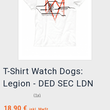
XZONE CLUB
T-Shirt Watch Dogs:
Legion - DED SEC LDN
(
1
x)
18,90
€
inkl. MwSt.