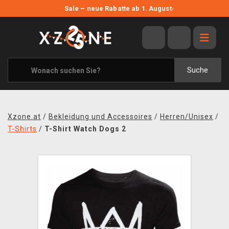
NEUE ANGEBOTE
Sale – neue Rabatte ab 1. August
›
ANGEBOTE
ALLE MARKEN
XZONE ORIGINALS
Suche
KLEIDUNG & ACCESSOIRES
MERCHANDISE
Xzone.at
/
Bekleidung und Accessoires
/
Herren/Unisex
/
BÜCHER & COMICS
T-Shirts
/
T-Shirt Watch Dogs 2
BRETT- UND KARTENSPIELE
BLOG
KONTAKT
VERSAND