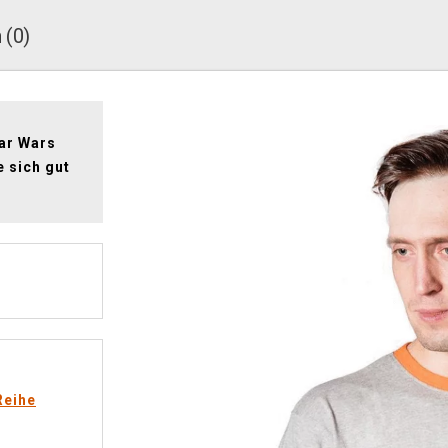
 (0)
tar Wars
e sich gut
Reihe