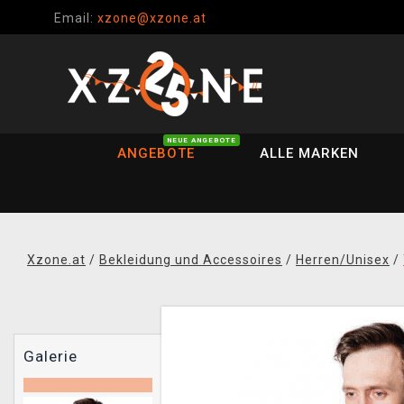
Email:
xzone@xzone.at
NEUE ANGEBOTE
ANGEBOTE
ALLE MARKEN
Xzone.at
/
Bekleidung und Accessoires
/
Herren/Unisex
/
Galerie