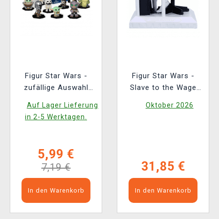
Figur Star Wars -
Figur Star Wars -
zufällige Auswahl
Slave to the Wage
(Funko Mystery Minis)
(Nemesis Now)
Auf Lager Lieferung
Oktober 2026
in 2-5 Werktagen.
5,99 €
31,85 €
7,19 €
In den Warenkorb
In den Warenkorb