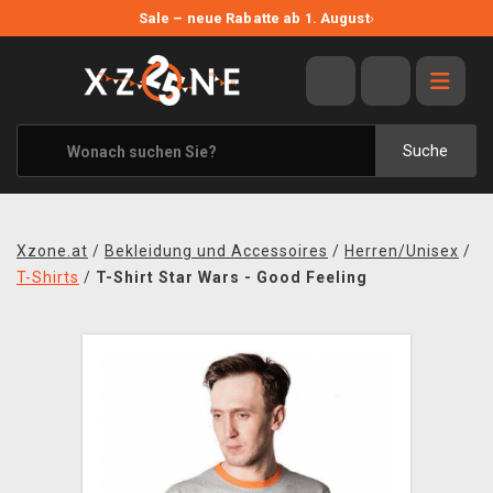
NEUE ANGEBOTE
Sale – neue Rabatte ab 1. August
›
ANGEBOTE
ALLE MARKEN
XZONE ORIGINALS
Suche
KLEIDUNG & ACCESSOIRES
MERCHANDISE
Xzone.at
/
Bekleidung und Accessoires
/
Herren/Unisex
/
BÜCHER & COMICS
T-Shirts
/
T-Shirt Star Wars - Good Feeling
BRETT- UND KARTENSPIELE
BLOG
KONTAKT
VERSAND