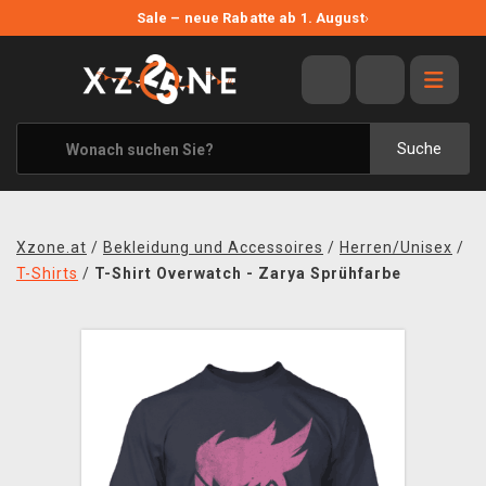
NEUE ANGEBOTE
Sale – neue Rabatte ab 1. August
›
ANGEBOTE
ALLE MARKEN
XZONE ORIGINALS
Suche
KLEIDUNG & ACCESSOIRES
MERCHANDISE
Xzone.at
/
Bekleidung und Accessoires
/
Herren/Unisex
/
BÜCHER & COMICS
T-Shirts
/
T-Shirt Overwatch - Zarya Sprühfarbe
BRETT- UND KARTENSPIELE
BLOG
KONTAKT
VERSAND