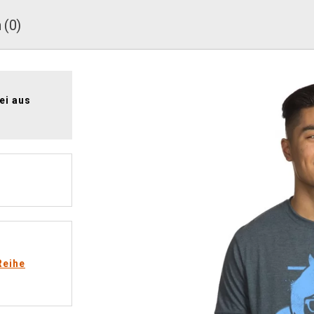
 (0)
ei aus
Reihe