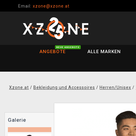
Email:
xzone@xzone.at
NEUE ANGEBOTE
ANGEBOTE
ALLE MARKEN
Xzone.at
/
Bekleidung und Accessoires
/
Herren/Unisex
/
Galerie