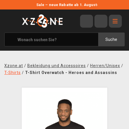
NEUE ANGEBOTE
Sale – neue Rabatte ab 1. August
›
ANGEBOTE
ALLE MARKEN
XZONE ORIGINALS
Suche
KLEIDUNG & ACCESSOIRES
MERCHANDISE
Xzone.at
/
Bekleidung und Accessoires
/
Herren/Unisex
/
BÜCHER & COMICS
T-Shirts
/
T-Shirt Overwatch - Heroes and Assassins
BRETT- UND KARTENSPIELE
BLOG
KONTAKT
VERSAND