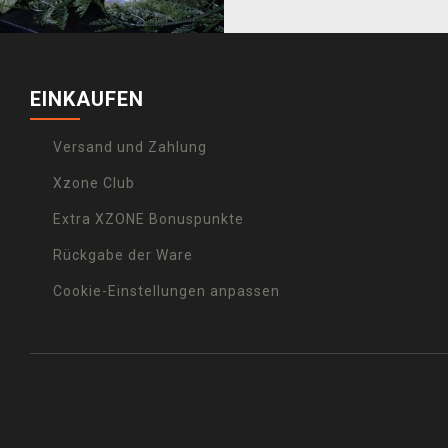
EINKAUFEN
Versand und Zahlung
Xzone Club
Extra XZONE Bonuspunkte
Rückgabe der Ware
Cookie-Einstellungen anpassen