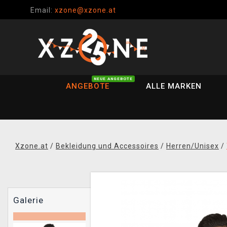
Email:
xzone@xzone.at
NEUE ANGEBOTE
ANGEBOTE
ALLE MARKEN
Xzone.at
/
Bekleidung und Accessoires
/
Herren/Unisex
/
Galerie