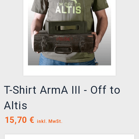
XZONE CLUB
T-Shirt ArmA III - Off to
Altis
15,70
€
inkl. MwSt.