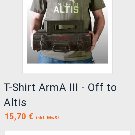
XZONE CLUB
T-Shirt ArmA III - Off to
Altis
15,70
€
inkl. MwSt.