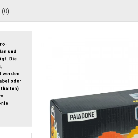
 (0)
tro-
Man und
igt. Die
s,
gt werden
abel oder
nthalten)
em
onie