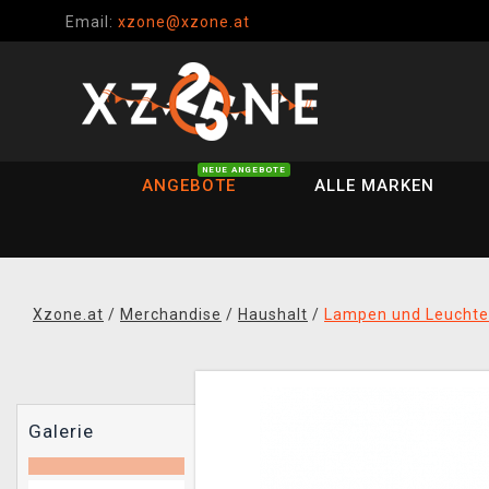
Email:
xzone@xzone.at
NEUE ANGEBOTE
ANGEBOTE
ALLE MARKEN
Xzone.at
/
Merchandise
/
Haushalt
/
Lampen und Leucht
Galerie