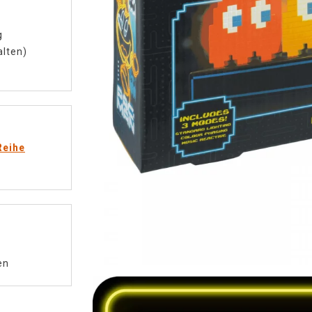
g
alten)
Reihe
en