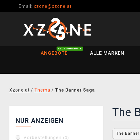
Email:
xzone@xzone.at
NEUE ANGEBOTE
ANGEBOTE
ALLE MARKEN
Xzone.at
/
Thema
/
The Banner Saga
The 
NUR ANZEIGEN
The Banne
Vorbestellungen
(0)