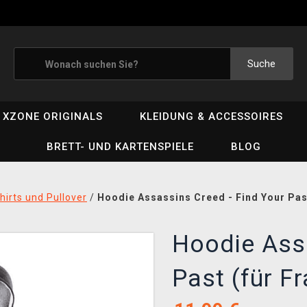
Suche
XZONE ORIGINALS
KLEIDUNG & ACCESSOIRES
BRETT- UND KARTENSPIELE
BLOG
irts und Pullover
/
Hoodie Assassins Creed - Find Your Past
Hoodie Assa
Past (für F