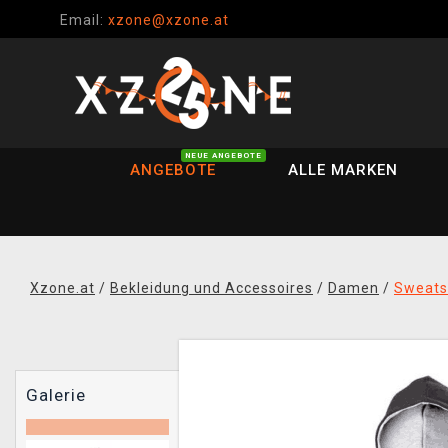
Email:
xzone@xzone.at
NEUE ANGEBOTE
ANGEBOTE
ALLE MARKEN
Xzone.at
/
Bekleidung und Accessoires
/
Damen
/
Sweatsh
Galerie