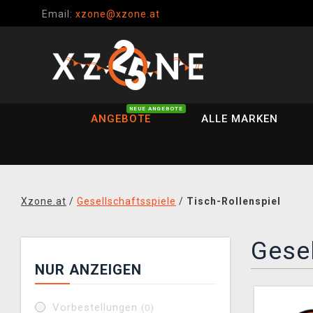
Email:
xzone@xzone.at
NEUE ANGEBOTE
ANGEBOTE
ALLE MARKEN
Xzone.at
/
Gesellschaftsspiele
/
Tisch-Rollenspiel
Gesel
NUR ANZEIGEN
Vorbestellungen
(0)