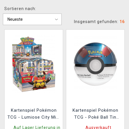
XZONE CLUB
Sortieren nach:
Insgesamt gefunden:
16
Kartenspiel Pokémon
Kartenspiel Pokémon
TCG - Lumiose City Mini
TCG - Poké Ball Tin
Tin Display (10 Stk.)
(Great Ball) (ENGLISCHE
Auf Lager Lieferung in
Ausverkauft