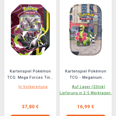
Kartenspiel Pokémon
Kartenspiel Pokémon
TCG: Mega Forces Tin -
TCG - Meganium
Mega Darkrai ex Tin
Lumiose City Mini Tin
In Vorbereitung
Auf Lager (2Stck)
(ENGLISCHE VERSION)
(ENGLISCHE VERSION)
Lieferung in 2-5 Werktagen.
37,80 €
16,99 €