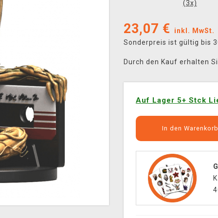
(
3
x)
23,07
€
inkl. MwSt.
Sonderpreis ist gültig bis
Durch den Kauf erhalten S
Auf Lager 5+ Stck Li
In den Warenkor
G
K
4