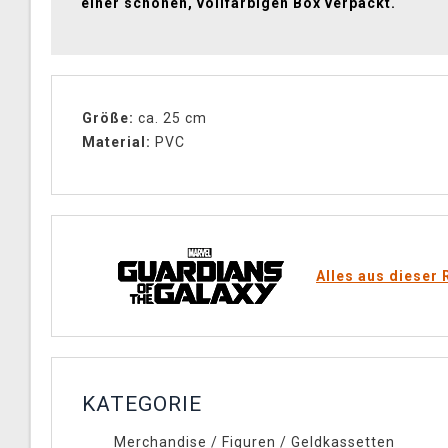
einer schönen, vollfarbigen Box verpackt.
Größe:
ca. 25 cm
Material:
PVC
Alles aus dieser 
KATEGORIE
Merchandise
/
Figuren
/
Geldkassetten