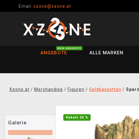
Email:
xzone@xzone.at
NEUE ANGEBOTE
ANGEBOTE
ALLE MARKEN
Xzone.at
/
Merchandise
/
Figuren
/
Geldkassetten
/
Spard
Rabatt 26 %
Galerie