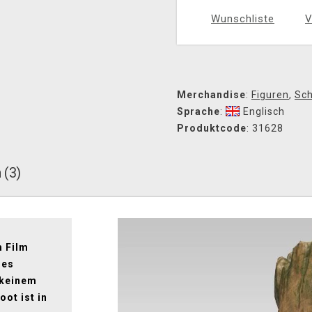
Wunschliste
V
Merchandise
:
Figuren
,
Sch
Sprache
:
Englisch
Produktcode
: 31628
 (3)
m Film
des
 keinem
oot ist in