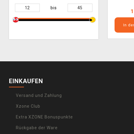
bis
1
In d
EINKAUFEN
Versand und Zahlung
Xzone Club
Extra XZONE Bonuspunkte
Rückgabe der Ware