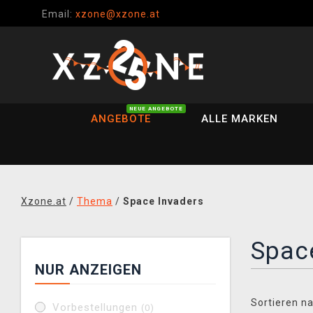
Email:
xzone@xzone.at
NEUE ANGEBOTE
ANGEBOTE
ALLE MARKEN
Xzone.at
/
Thema
/
Space Invaders
Spac
NUR ANZEIGEN
Sortieren na
Vorbestellungen
(0)