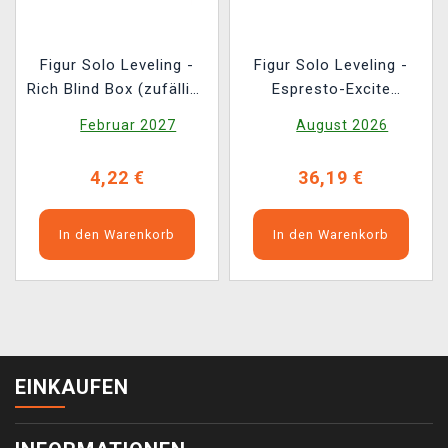
Figur Solo Leveling -
Figur Solo Leveling -
Rich Blind Box (zufällige
Espresto-Excite
Auswahl)
Motions Vol.1
Februar 2027
August 2026
4,22 €
36,19 €
In den Warenkorb
In den Warenkorb
EINKAUFEN