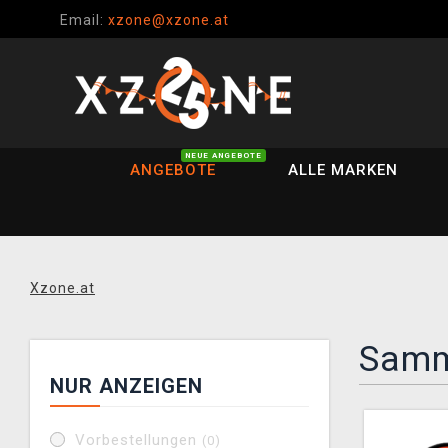
Email:
xzone@xzone.at
NEUE ANGEBOTE
ANGEBOTE
ALLE MARKEN
Xzone.at
Samm
NUR ANZEIGEN
Vorbestellungen
(0)