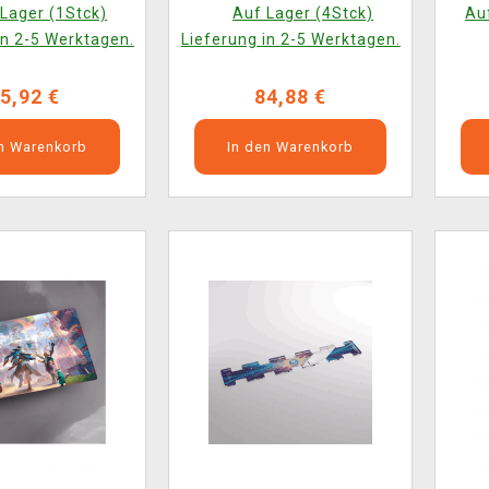
r (ENGLISCHE
Box (ENGLISCHE
(E
Lager (1Stck)
Auf Lager (4Stck)
Auf
ERSION)
VERSION)
in 2-5 Werktagen.
Lieferung in 2-5 Werktagen.
5,92 €
84,88 €
en Warenkorb
In den Warenkorb