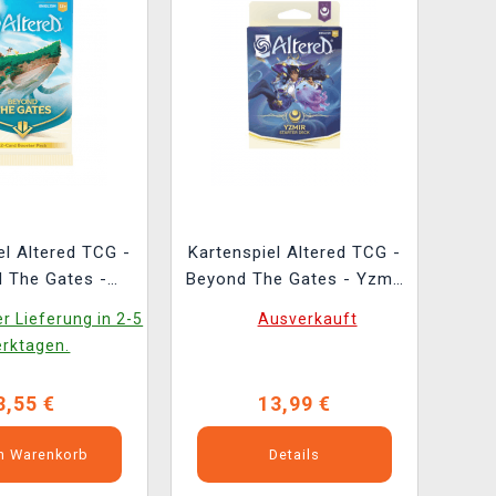
el Altered TCG -
Kartenspiel Altered TCG -
 The Gates -
Beyond The Gates - Yzmir
r (ENGLISCHE
Starter Deck (ENGLISCHE
r Lieferung in 2-5
Ausverkauft
ERSION)
VERSION)
rktagen.
3,55 €
13,99 €
en Warenkorb
Details