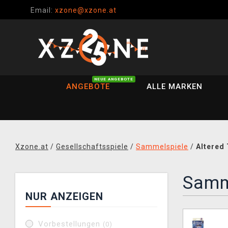
Email:
xzone@xzone.at
NEUE ANGEBOTE
ANGEBOTE
ALLE MARKEN
Xzone.at
/
Gesellschaftsspiele
/
Sammelspiele
/
Altered
Samm
NUR ANZEIGEN
Vorbestellungen
(0)