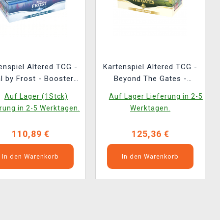
enspiel Altered TCG -
Kartenspiel Altered TCG -
al by Frost - Booster
Beyond The Gates -
Box (36 Booster)
Booster Box (36 booster)
Auf Lager (1Stck)
Auf Lager Lieferung in 2-5
NGLISCHE VERSION)
(ENGLISCHE VERSION)
rung in 2-5 Werktagen.
Werktagen.
110,89 €
125,36 €
In den Warenkorb
In den Warenkorb