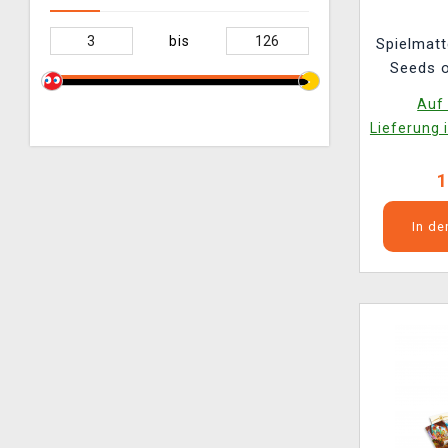
bis
Spielmatt
Seeds o
Auf 
Lieferung 
1
In d