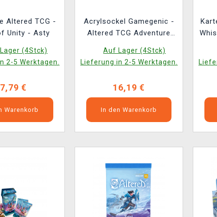
e Altered TCG -
Acrylsockel Gamegenic -
Kart
f Unity - Asty
Altered TCG Adventure
Whis
Track
Boos
Lager (4Stck)
Auf Lager (4Stck)
(E
in 2-5 Werktagen.
Lieferung in 2-5 Werktagen.
Liefe
7,79 €
16,19 €
en Warenkorb
In den Warenkorb