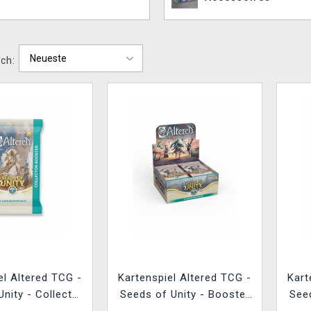
ch:
el Altered TCG -
Kartenspiel Altered TCG -
Kart
nity - Collector
Seeds of Unity - Booster
Seed