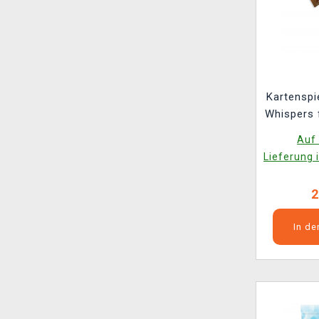
Kartenspi
Whispers 
Prer
Auf 
(ENGLI
Lieferung 
2
In d