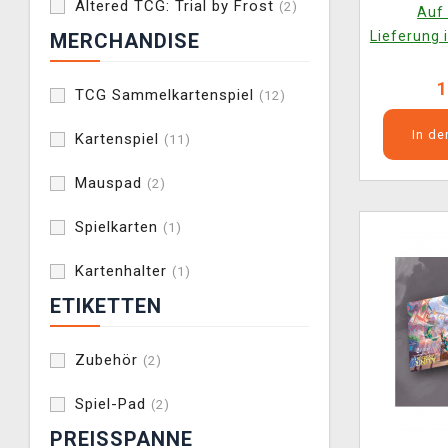
Booste
Altered TCG: Trial by Frost
(2)
Auf 
V
Lieferung 
MERCHANDISE
1
TCG Sammelkartenspiel
(12)
In d
Kartenspiel
(11)
Mauspad
(2)
Spielkarten
(1)
Kartenhalter
(1)
ETIKETTEN
Zubehör
(2)
Spiel-Pad
(2)
PREISSPANNE