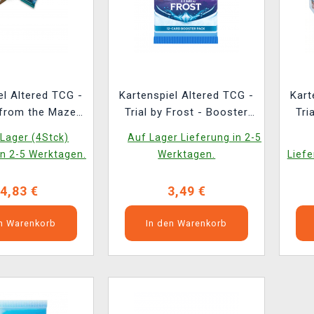
el Altered TCG -
Kartenspiel Altered TCG -
Kart
from the Maze -
Trial by Frost - Booster
Tri
elease Kit
(ENGLISCHE VERSION)
Lager (4Stck)
Auf Lager Lieferung in 2-5
SCHE VERSION)
(E
in 2-5 Werktagen.
Werktagen.
Liefe
4,83 €
3,49 €
en Warenkorb
In den Warenkorb