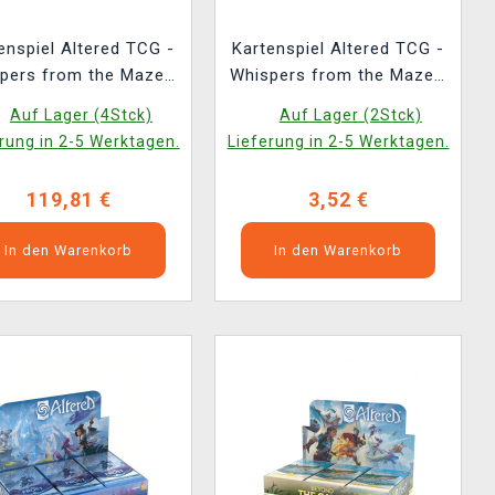
enspiel Altered TCG -
Kartenspiel Altered TCG -
pers from the Maze -
Whispers from the Maze -
ter Box (36 Booster)
Booster (ENGLISCHE
Auf Lager (4Stck)
Auf Lager (2Stck)
NGLISCHE VERSION)
VERSION)
rung in 2-5 Werktagen.
Lieferung in 2-5 Werktagen.
119,81 €
3,52 €
In den Warenkorb
In den Warenkorb