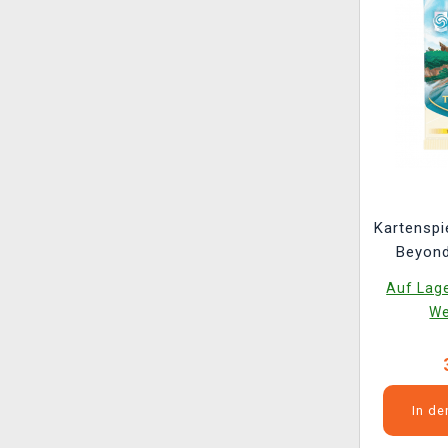
Kartenspi
Beyond
Booste
Auf Lage
V
We
In d