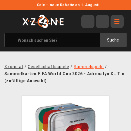
NEUE ANGEBOTE
Sale – neue Rabatte ab 1. August
›
ANGEBOTE
ALLE MARKEN
XZONE ORIGINALS
Suche
KLEIDUNG & ACCESSOIRES
MERCHANDISE
Xzone.at
/
Gesellschaftsspiele
/
Sammelspiele
/
BÜCHER & COMICS
Sammelkarten FIFA World Cup 2026 - Adrenalyn XL Tin
(zufällige Auswahl)
BRETT- UND KARTENSPIELE
BLOG
KONTAKT
VERSAND