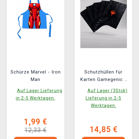
Schürze Marvel - Iron
Schutzhüllen für
Man
Karten Gamegenic -
Marvel Super Heroes
Auf Lager Lieferung
Auf Lager (3Stck)
- Premium Double
in 2-5 Werktagen.
Lieferung in 2-5
Sleeving Comic Burst
Werktagen.
Black (105 Stk.)
1,99 €
14,85 €
12,33 €