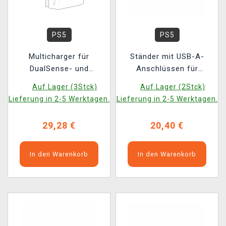
PS5
PS5
Multicharger für
Ständer mit USB-A-
DualSense- und
Anschlüssen für
DualSense Edge-
PlayStation 5 Slim
Auf Lager (3Stck)
Auf Lager (2Stck)
Controller (PlayStation
Lieferung in 2-5 Werktagen.
Lieferung in 2-5 Werktagen.
5 Slim)
29,28 €
20,40 €
In den Warenkorb
In den Warenkorb