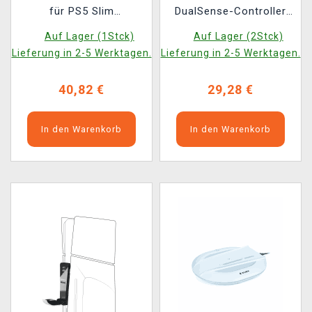
für PS5 Slim
DualSense-Controller
PlayStation 5 Slim
und PlayStation Portal -
Auf Lager (1Stck)
Auf Lager (2Stck)
PS5 Triple Charger
Lieferung in 2-5 Werktagen.
Lieferung in 2-5 Werktagen.
40,82 €
29,28 €
In den Warenkorb
In den Warenkorb