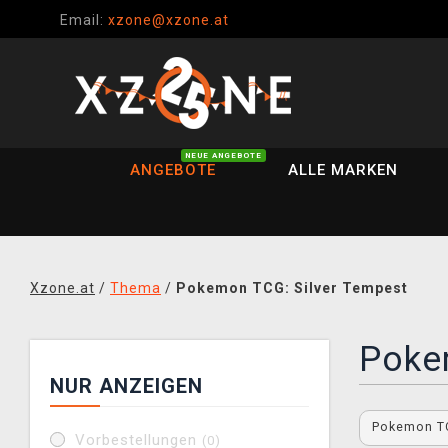
Email:
xzone@xzone.at
NEUE ANGEBOTE
ANGEBOTE
ALLE MARKEN
Xzone.at
/
Thema
/
Pokemon TCG: Silver Tempest
Poke
NUR ANZEIGEN
Pokemon TC
Vorbestellungen
(0)