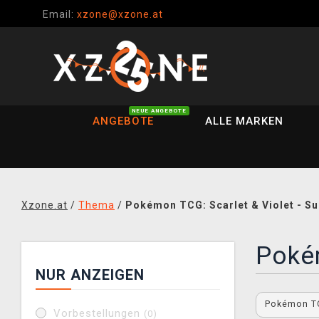
Email:
xzone@xzone.at
NEUE ANGEBOTE
ANGEBOTE
ALLE MARKEN
Xzone.at
/
Thema
/
Pokémon TCG: Scarlet & Violet - S
Pokém
NUR ANZEIGEN
Pokémon TCG
Vorbestellungen
(0)