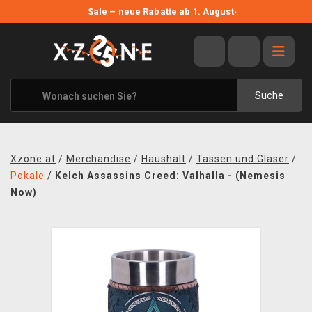
NEUE ANGEBOTE
Sale – neue Rabatte ab 1. August
›
ANGEBOTE
ALLE MARKEN
XZONE ORIGINALS
Suche
KLEIDUNG & ACCESSOIRES
MERCHANDISE
Xzone.at
/
Merchandise
/
Haushalt
/
Tassen und Gläser
/
BÜCHER & COMICS
Pokale
/
Kelch Assassins Creed: Valhalla - (Nemesis
Now)
BRETT- UND KARTENSPIELE
BLOG
KONTAKT
VERSAND