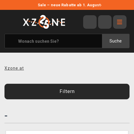
NEUE ANGEBOTE
Sale – neue Rabatte ab 1. August
›
ANGEBOTE
ALLE MARKEN
XZONE ORIGINALS
Suche
KLEIDUNG & ACCESSOIRES
MERCHANDISE
Xzone.at
BÜCHER & COMICS
BRETT- UND KARTENSPIELE
Filtern
BLOG
-
KONTAKT
VERSAND